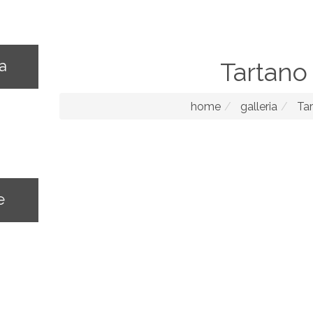
na
Tartano
home
galleria
Tar
e