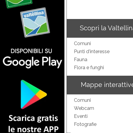
Scopri la Valtelli
Comuni
Punti d'interesse
Fauna
Flora e funghi
Mappe interattiv
Comuni
Webcam
Eventi
Fotografie