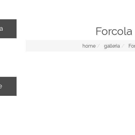
na
Forcola
home
galleria
For
e