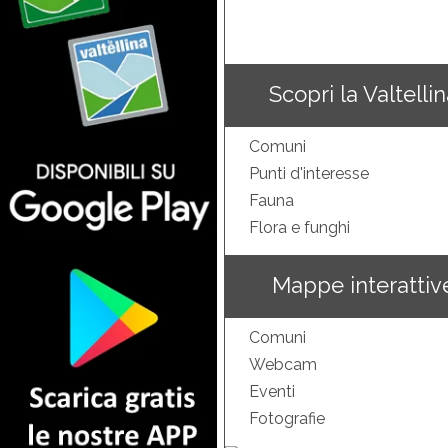
Scopri la Valtelli
Comuni
Punti d'interesse
Fauna
Flora e funghi
Mappe interattiv
Comuni
Webcam
Eventi
Fotografie