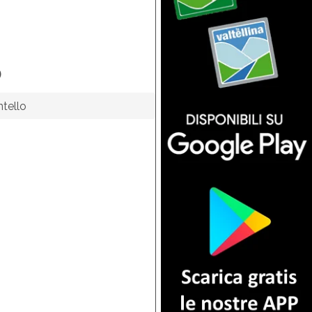
o
tello