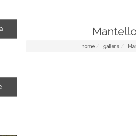
na
Mantell
home
galleria
Man
e