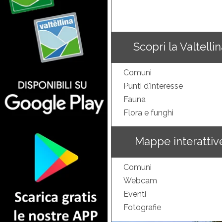
Scopri la Valtelli
Comuni
Punti d'interesse
Fauna
Flora e funghi
Mappe interattiv
Comuni
Webcam
Eventi
Fotografie