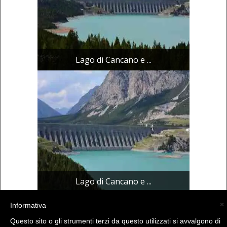
Lago di Cancano e ...
Lago di Cancano e ...
×
Informativa
(C) La Valtellina - info@la-valtellina.com -
Questo sito o gli strumenti terzi da questo utilizzati si avvalgono di