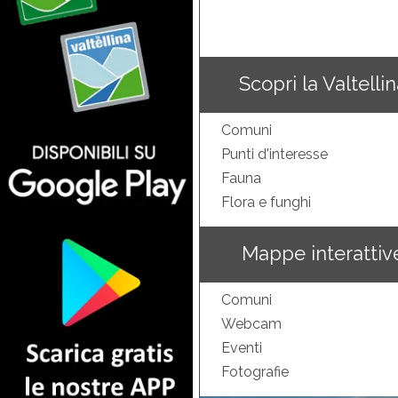
Scopri la Valtelli
Comuni
Punti d'interesse
Fauna
Flora e funghi
Mappe interattiv
Comuni
Webcam
Eventi
Fotografie