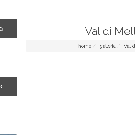
na
Val di Mel
home
galleria
Val d
e