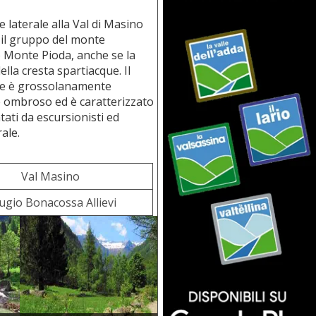
le laterale alla Val di Masino
 il gruppo del monte
o Monte Pioda, anche se la
della cresta spartiacque. Il
 che è grossolanamente
 e ombroso ed è caratterizzato
tati da escursionisti ed
ale.
Val Masino
fugio Bonacossa Allievi