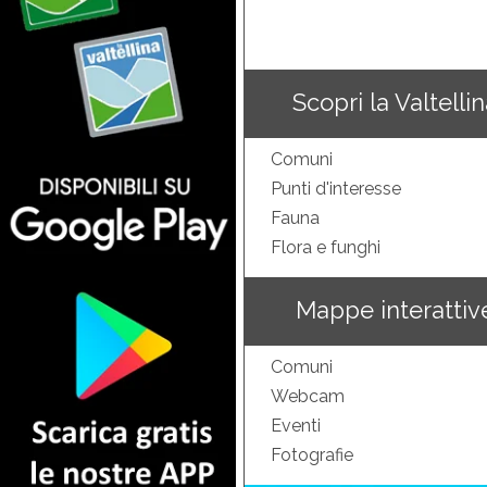
Scopri la Valtelli
Comuni
Punti d'interesse
Fauna
Flora e funghi
Mappe interattiv
Comuni
Webcam
Eventi
Fotografie