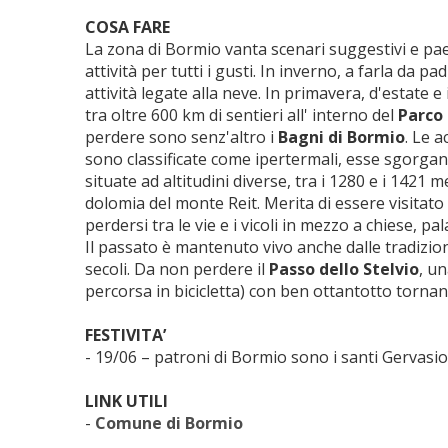
COSA FARE
La zona di Bormio vanta scenari suggestivi e pa
attività per tutti i gusti. In inverno, a farla da pa
attività legate alla neve. In primavera, d'estate 
tra oltre 600 km di sentieri all' interno del
Parco 
perdere sono senz'altro i
Bagni di Bormio
. Le 
sono classificate come ipertermali, esse sgorga
situate ad altitudini diverse, tra i 1280 e i 1421 met
dolomia del monte Reit. Merita di essere visitato i
perdersi tra le vie e i vicoli in mezzo a chiese, pa
Il passato è mantenuto vivo anche dalle tradizio
secoli. Da non perdere il
Passo dello Stelvio
, u
percorsa in bicicletta) con ben ottantotto tornant
FESTIVITA’
- 19/06 – patroni di Bormio sono i santi Gervasio
LINK UTILI
-
Comune di Bormio