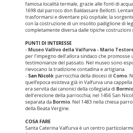
famosa località termale, grazie alle fonti di acq
1698 dal parroco don Baldassare Bellotti. Lenta
trasformarsi e diventare più ospitale; la sorgent
con la costruzione di un insolito padiglione di le
completamente diversa dalle tipiche costruzioni
PUNTI DI INTERESSE
-
Museo Vallivo della Valfurva - Mario Testore
per l'impegno dell'allora sindaco che promosse u
testimonianze del passato. Nel museo sono espos
rievocano la tradizione contadina e artigiana.
-
San Nicolò
: parrocchia della diocesi di
Como
. 
quell’epoca esisteva già in Valfurva una cappella
era servita dai canonici della collegiata di
Bormi
dell'erezione della parrocchia; nel 1456 San Nico
separata da
Bormio
. Nel 1483 nella chiesa parroc
della Beata Vergine.
COSA FARE
Santa Caterina Valfurva è un centro particolarm