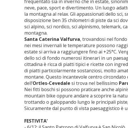
frequentato sia in inverno che in estate, sinoni
neve, pace, sport e divertimento. Un luogo adatt
la montagna al relax. Gli appassionati dello sci,
disposizione ben 35 chilometri di piste da sci d
sci alpino, sci nordico, sci alpinismo, telemark, c
montagna.
Santa Caterina Valfurva
, trovandosi nel fondo v
nei mesi invernali le temperature possono raggi
estate si arriva a raggiungere fino ai +25°C. Ven
dello sci di fondo numerosi itinerari in un paesag
cittadina è ricca di piatti tipici e ricette con ingred
di piatti particolarmente sostanziosi, molto amat
montane. Questo incantevole centro circondato 
dell’
Ortles-Cevedale
si trova nel bellissimo
Par
Nei fitti boschi si possono praticare anche alpi
mountain bike oppure andare a scoprire la natur
trottando o galoppando lungo le principali piste, 
Sicuramente dal punto di vista paesaggistico è un
FESTIVITA'
- 6/12: il Santo Patrono di Valfurva è San Nicolò.