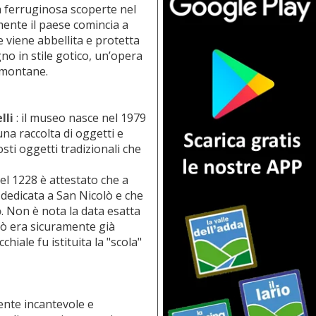
ua ferruginosa scoperte nel
mente il paese comincia a
e viene abbellita e protetta
gno in stile gotico, un’opera
 montane.
lli
: il museo nasce nel 1979
na raccolta di oggetti e
ti oggetti tradizionali che
Nel 1228 è attestato che a
 dedicata a San Nicolò e che
o
. Non è nota la data esatta
lò era sicuramente già
chiale fu istituita la "scola"
ente incantevole e