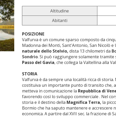
Altitudine
Abitanti
POSIZIONE
Valfurva è un comune sparso composto da cinque
Madonna dei Monti, Sant'Antonio, San Nicolò e 
naturale dello Stelvio,
dista 13 chilometri da
B
Sondrio
. Si può raggiungere solamente tramite 
Passo del Gavia
, che collega la Valtellina alla V
STORIA
Valfurva è da sempre una località ricca di storia.
costituiva un importante punto di transito che, at
metteva in comunicazione la
Repubblica di Ven
favorendo così lo sviluppo commerciale . Nel cors
storia e il destino della
Magnifica Terra,
la picc
Bormio che ha saputo mantenere e accrescere nei
economica. A partire dal XVII sec. la frazione di