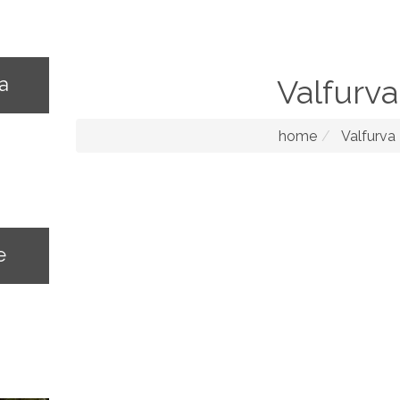
na
Valfurva
home
Valfurva
e