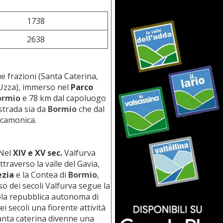
1738
2638
 frazioni (Santa Caterina,
Uzza), immerso nel
Parco
ormio
e 78 km dal capoluogo
strada sia da
Bormio
che dal
alcamonica.
 Nel
XIV e XV sec.
Valfurva
traverso la valle del Gavia,
ezia
e la Contea di
Bormio
,
o dei secoli Valfurva segue la
ola repubblica autonoma di
 secoli una fiorente attività
 Santa caterina divenne una