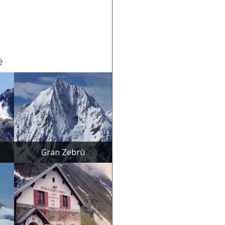
e
Gran Zebrù