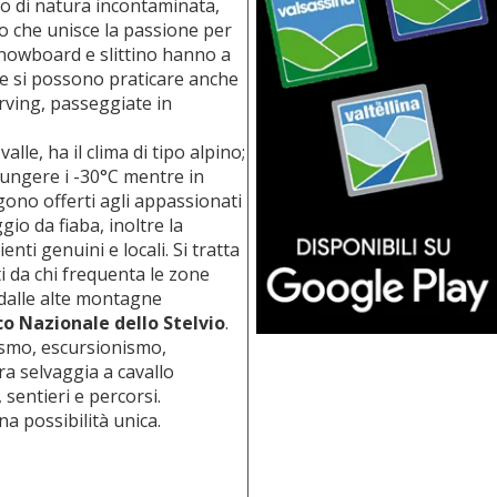
mo di natura incontaminata,
o che unisce la passione per
 snowboard e slittino hanno a
ove si possono praticare anche
arving, passeggiate in
alle, ha il clima di tipo alpino;
ungere i -30°C mentre in
gono offerti agli appassionati
gio da fiaba, inoltre la
ienti genuini e locali. Si tratta
i da chi frequenta le zone
dalle alte montagne
co Nazionale dello Stelvio
.
nismo, escursionismo,
a selvaggia a cavallo
sentieri e percorsi.
a possibilità unica.