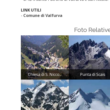
LINK UTILI
-
Comune di Valfurva
Foto Relativ
Chiesa di S. Nicco...
Punta di Scais