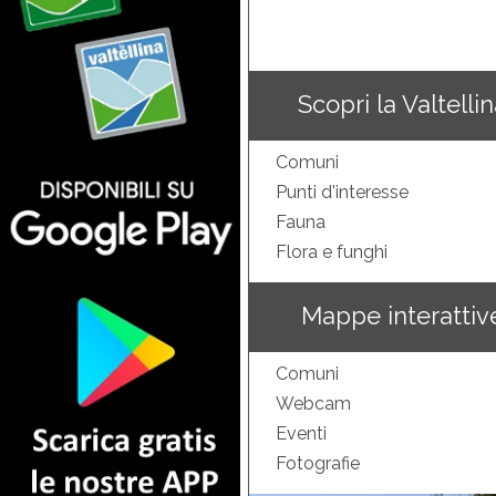
Scopri la Valtelli
Comuni
Punti d'interesse
Fauna
Flora e funghi
Mappe interattiv
Comuni
Webcam
Eventi
Fotografie