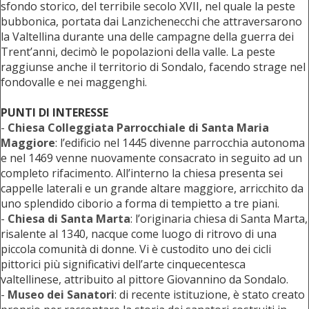
sfondo storico, del terribile secolo XVII, nel quale la peste
bubbonica, portata dai Lanzichenecchi che attraversarono
la Valtellina durante una delle campagne della guerra dei
Trent’anni, decimò le popolazioni della valle. La peste
raggiunse anche il territorio di Sondalo, facendo strage nel
fondovalle e nei maggenghi.
PUNTI DI INTERESSE
-
Chiesa Colleggiata Parrocchiale di Santa Maria
Maggiore
: l’edificio nel 1445 divenne parrocchia autonoma
e nel 1469 venne nuovamente consacrato in seguito ad un
completo rifacimento. All’interno la chiesa presenta sei
cappelle laterali e un grande altare maggiore, arricchito da
uno splendido ciborio a forma di tempietto a tre piani.
-
Chiesa di Santa Marta
: l’originaria chiesa di Santa Marta,
risalente al 1340, nacque come luogo di ritrovo di una
piccola comunità di donne. Vi è custodito uno dei cicli
pittorici più significativi dell’arte cinquecentesca
valtellinese, attribuito al pittore Giovannino da Sondalo.
-
Museo dei Sanatori
: di recente istituzione, è stato creato