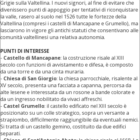
Grigie sulla Valtellina. I nuovi signori, al fine di evitare che
divenissero punti di appoggio per tentativi di riconquistare
la valle, rasero al suolo nel 1526 tutte le fortezze della
Valtellina (compresi i castelli di Mancapane e Grumello), ma
lasciarono in vigore gli antichi statuti che consentivano alle
comunità valtellinesi una relativa autonomia.
PUNTI DI INTERESSE
-
Castello di Mancapane
: la costruzione risale al XIII
secolo con funzioni di avvistamento e difesa, è composto
da una torre e da una cinta muraria.
-
Chiesa di San Giorgio
: la chiesa parrocchiale, risalente al
XV secolo, presenta una facciata a capanna, percorsa da
alte lesene e interessata da un rosone a bande colorate e
da un ingresso nobilitato da vivaci affreschi.
-
Castel Grumello
: il castello edificato nel XIII secolo è
posizionato su un colle strategico, sopra un versante a
strapiombo, difficilmente raggiungibile da eventuali nemici.
Si tratta di un castello gemino, costituito da due edifici
separati.