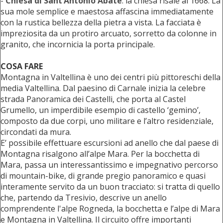
-
Chiesa di Sant’Antonio Abate
: la chiesa risale al 1668. La
sua mole semplice e maestosa affascina immediatamente
con la rustica bellezza della pietra a vista. La facciata è
impreziosita da un protiro arcuato, sorretto da colonne in
granito, che incornicia la porta principale.
COSA FARE
Montagna in Valtellina è uno dei centri più pittoreschi della
media Valtellina. Dal paesino di Carnale inizia la celebre
strada Panoramica dei Castelli, che porta al Castel
Grumello, un imperdibile esempio di castello ‘gemino’,
composto da due corpi, uno militare e l’altro residenziale,
circondati da mura.
E’ possibile effettuare escursioni ad anello che dal paese di
Montagna risalgono all’alpe Mara. Per la bocchetta di
Mara, passa un interessantissimo e impegnativo percorso
di mountain-bike, di grande pregio panoramico e quasi
interamente servito da un buon tracciato: si tratta di quello
che, partendo da Tresivio, descrive un anello
comprendente l'alpe Rogneda, la bocchetta e l’alpe di Mara
e Montagna in Valtellina. Il circuito offre importanti