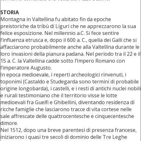
STORIA
Montagna in Valtellina fu abitato fin da epoche
preistoriche da tribù di Liguri che ne apprezzarono la sua
felice esposizione. Nel millennio a.C. Si fece sentire
l’influenza etrusca e, dopo il 600 a. C., quella dei Galli che si
affacciarono probabilmente anche alla Valtellina durante le
loro invasioni della pianura padana. Nel periodo tra il 22 e il
15 a. C. la Valtellina cadde sotto l’Impero Romano con
l’imperatore Augusto.
In epoca medioevale, i reperti archeologici rinvenuti, i
toponimi (Castaldo e Studegarda sono termini di probabile
origine longobarda), i castelli, e i resti di antichi nuclei nobili
e rurali testimoniano che il territorio visse le lotte
medioevali fra Guelfi e Ghibellini, diventando residenza di
ricche famiglie che lasciarono tracce di vita cortese nelle
sale affrescate delle quattrocentesche e cinquecentesche
dimore.
Nel 1512, dopo una breve parentesi di presenza francese,
iniziarono i quasi tre secoli di dominio delle Tre Leghe