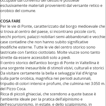
occupate dal convento dei Gesuiti e possiede
esclusivamente materiali provenienti dal versante retico e
orobico del comune.
COSA FARE
Per le vie di Ponte, caratterizzato dal borgo medioevale che
si trova al centro del paese, si incontrano piccole corti,
vecchi portoni, palazzi nobiliari semi-abbandonati e vecchie
case contadine che non hanno subito significative
modifiche esterne. Tutte le vie del centro storico sono
lastricate con l’antico ciottolato. Molte viuzze sono tanto
strette da essere accessibili solo a piedi.
Il centro storico dell’antico borgo di Ponte in Valtellina è
una sorgente inesauribile di stimoli visivi, culturali e storici.
Da visitare certamente la bella e selvaggia Val d’Arigna
sulla parte orobica, magnifica nei periodi autunnali,
tripudio di colori intensi e profumi, che culmina nei 3.050 m.
del Pizzo Coca.
Ricca di piccoli ghiacciai, che scendono a quote basse è
l’ambiente ideale per la pratica dell’alpinismo e
dell'escursionismo, in estate, e dello scialpinismo, in