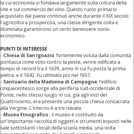
la cui economia si fondava largamente sulla coltura della
vite e sul commercio del vino. Questo ruolo primario
acquistato dal paese continuò anche durante il XIX secolo:
l'agricoltura prosperosa, una classe dirigente colta e
illuminata garantirono un certo benessere socio-
economico.
PUNTI DI INTERESSE
-
Chiesa di San Ignazio
: fortemente voluta dalla comunità
pontasca come voto contro la peste, venne edificata a
tempo di record tra il 1639, anno in cui fu posta la prima
pietra, e il 1642. Fu ultimata poi nel 1657.
-
Santuario della Madonna di Campagna
: l’edificio
cinquecentesco sorge alla periferia sud-occidentale di
Ponte, nello stesso luogo in cui, già agli inizi del
Quattrocento, era presente una piccola chiesa consacrata
alla Vergine. L’interno è a tre navate.
-
Museo Etnografico
: il museo è costituito da
un'importante raccolta di oggetti e strumenti esposti nelle
sale sottostanti i locali della scuola media, una volta