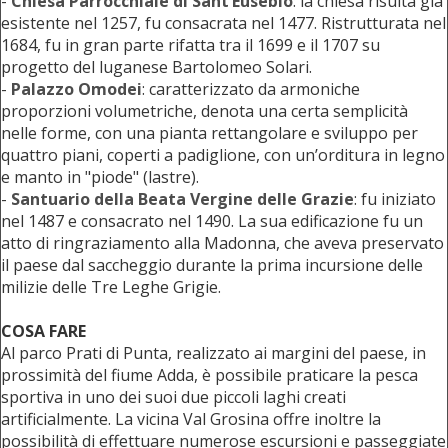
-
Chiesa Parrocchiale di Sant’Eusebio
: la chiesa risulta già
esistente nel 1257, fu consacrata nel 1477. Ristrutturata nel
1684, fu in gran parte rifatta tra il 1699 e il 1707 su
progetto del luganese Bartolomeo Solari.
-
Palazzo Omodei
: caratterizzato da armoniche
proporzioni volumetriche, denota una certa semplicità
nelle forme, con una pianta rettangolare e sviluppo per
quattro piani, coperti a padiglione, con un’orditura in legno
e manto in "piode" (lastre).
-
Santuario della Beata Vergine delle Grazie
: fu iniziato
nel 1487 e consacrato nel 1490. La sua edificazione fu un
atto di ringraziamento alla Madonna, che aveva preservato
il paese dal saccheggio durante la prima incursione delle
milizie delle Tre Leghe Grigie.
COSA FARE
Al parco Prati di Punta, realizzato ai margini del paese, in
prossimità del fiume Adda, è possibile praticare la pesca
sportiva in uno dei suoi due piccoli laghi creati
artificialmente. La vicina Val Grosina offre inoltre la
possibilità di effettuare numerose escursioni e passeggiate