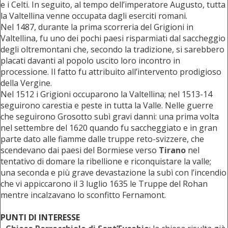
e i Celti. In seguito, al tempo dell’imperatore Augusto, tutta
la Valtellina venne occupata dagli eserciti romani.
Nel 1487, durante la prima scorreria del Grigioni in
Valtellina, fu uno dei pochi paesi risparmiati dal saccheggio
degli oltremontani che, secondo la tradizione, si sarebbero
placati davanti al popolo uscito loro incontro in
processione. Il fatto fu attribuito all’intervento prodigioso
della Vergine.
Nel 1512 i Grigioni occuparono la Valtellina; nel 1513-14
seguirono carestia e peste in tutta la Valle. Nelle guerre
che seguirono Grosotto subì gravi danni: una prima volta
nel settembre del 1620 quando fu saccheggiato e in gran
parte dato alle fiamme dalle truppe reto-svizzere, che
scendevano dai paesi del Bormiese verso
Tirano
nel
tentativo di domare la ribellione e riconquistare la valle;
una seconda e più grave devastazione la subì con l’incendio
che vi appiccarono il 3 luglio 1635 le Truppe del Rohan
mentre incalzavano lo sconfitto Fernamont.
PUNTI DI INTERESSE