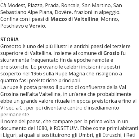
Cà Modest, Piazza, Prada, Roncale, San Martino, San
Sebastiano Alpe Piana, Dovère, frazioni in alpeggio.
Confina con i paesi di
Mazzo di Valtellina
, Monno,
Poschiavo e
Vervio
.
STORIA
Grosotto è uno dei più illustri e antichi paesi del terziere
superiore di Valtellina. Insieme al comune di
Grosio
fu
sicuramente frequentato fin da epoche remote e
preistoriche. Lo provano le celebri incisioni rupestri
scoperto nel 1966 sulla Rupe Magna che risalgono a
quattro fasi preistoriche principali.
La rupe è posta presso il punto di confluenza della Val
Grosina nell’alta Valtellina, in un’area che probabilmente
ebbe un grande valore rituale in epoca preistorica e fino al
VI sec. a.C., per poi diventare centro d’insediamento
permanente.
ll nome del paese, che compare per la prima volta in un
documento del 1080, è ROSETUM. Ebbe come primi abitanti
i Liguri, ai quali si sostituirono gli Umbri, gli Etruschi, i Reti