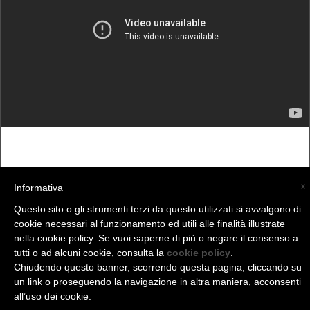
×
Informativa
Questo sito o gli strumenti terzi da questo utilizzati si avvalgono di
(C) La Valtellina - info@la-valtellina.com -
cookie necessari al funzionamento ed utili alle finalità illustrate
nella cookie policy. Se vuoi saperne di più o negare il consenso a
tutti o ad alcuni cookie, consulta la
cookie policy
.
Chiudendo questo banner, scorrendo questa pagina, cliccando su
un link o proseguendo la navigazione in altra maniera, acconsenti
all’uso dei cookie.