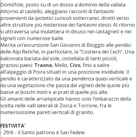
Domòfole, posto su di un dosso a dominio della vallata.
Attorno al castello, aleggiano racconti di fantasmi
provenienti da ipotetici cunicoli sotterranei, diretti verso
altre strutture più misteriose dei fantasmi stessi. Al ritorno
si attraversa una mulattiera in disuso nei castagneti e nei
vigneti con numerose baite.
Merita un’escursione San Giovanni di Bioggio alle pendici
delle Alpi Retiche, in particolare, la ”Costiera dei Cech”. Una
balconata baciata dal sole, costellata di tanti piccoli,
graziosi paesi:
Traona
, Mello,
Civo
, fino a salire
all’alpeggio di Poira situati in una posizione invidiabile. Il
pendio è caratterizzato da una pendenza quasi verticale e
da una vegetazione che passa dai vigneti delle quote più
basse ai boschi misti e ai prati di quelle più alte.
Gli amanti delle arrampicate hanno solo l’imbarazzo della
scelta nelle valli laterali di Zocca e Torrone, fra le
numerosissime pareti verticali di granito.
FESTIVITA'
- 29/6 - il Santo patrono è San Fedele.