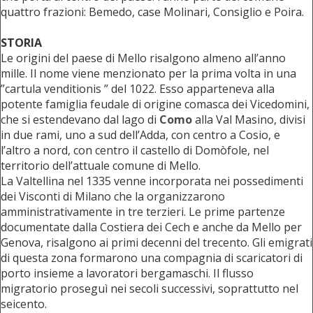
quattro frazioni: Bemedo, case Molinari, Consiglio e Poira.
STORIA
Le origini del paese di Mello risalgono almeno all’anno
mille. Il nome viene menzionato per la prima volta in una
”cartula venditionis ” del 1022. Esso apparteneva alla
potente famiglia feudale di origine comasca dei Vicedomini,
che si estendevano dal lago di
Como
alla Val Masino, divisi
in due rami, uno a sud dell’Adda, con centro a Cosio, e
l’altro a nord, con centro il castello di Domòfole, nel
territorio dell’attuale comune di Mello.
La Valtellina nel 1335 venne incorporata nei possedimenti
dei Visconti di Milano che la organizzarono
amministrativamente in tre terzieri. Le prime partenze
documentate dalla Costiera dei Cech e anche da Mello per
Genova, risalgono ai primi decenni del trecento. Gli emigrati
di questa zona formarono una compagnia di scaricatori di
porto insieme a lavoratori bergamaschi. Il flusso
migratorio proseguì nei secoli successivi, soprattutto nel
seicento.