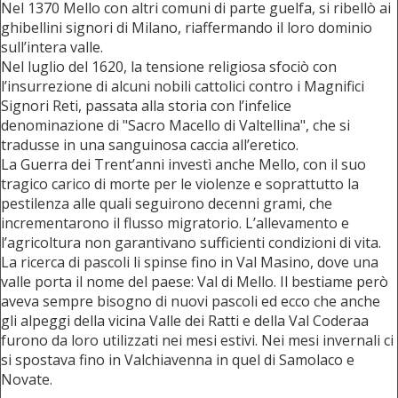
Nel 1370 Mello con altri comuni di parte guelfa, si ribellò ai
ghibellini signori di Milano, riaffermando il loro dominio
sull’intera valle.
Nel luglio del 1620, la tensione religiosa sfociò con
l’insurrezione di alcuni nobili cattolici contro i Magnifici
Signori Reti, passata alla storia con l’infelice
denominazione di "Sacro Macello di Valtellina", che si
tradusse in una sanguinosa caccia all’eretico.
La Guerra dei Trent’anni investì anche Mello, con il suo
tragico carico di morte per le violenze e soprattutto la
pestilenza alle quali seguirono decenni grami, che
incrementarono il flusso migratorio. L’allevamento e
l’agricoltura non garantivano sufficienti condizioni di vita.
La ricerca di pascoli li spinse fino in Val Masino, dove una
valle porta il nome del paese: Val di Mello. Il bestiame però
aveva sempre bisogno di nuovi pascoli ed ecco che anche
gli alpeggi della vicina Valle dei Ratti e della Val Coderaa
furono da loro utilizzati nei mesi estivi. Nei mesi invernali ci
si spostava fino in Valchiavenna in quel di Samolaco e
Novate.