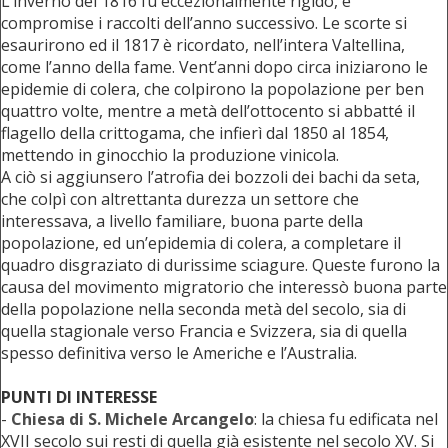
L’inverno del 1816 fu eccezionalmente rigido, e
compromise i raccolti dell’anno successivo. Le scorte si
esaurirono ed il 1817 è ricordato, nell’intera Valtellina,
come l’anno della fame. Vent’anni dopo circa iniziarono le
epidemie di colera, che colpirono la popolazione per ben
quattro volte, mentre a metà dell’ottocento si abbatté il
flagello della crittogama, che infierì dal 1850 al 1854,
mettendo in ginocchio la produzione vinicola.
A ciò si aggiunsero l’atrofia dei bozzoli dei bachi da seta,
che colpì con altrettanta durezza un settore che
interessava, a livello familiare, buona parte della
popolazione, ed un’epidemia di colera, a completare il
quadro disgraziato di durissime sciagure. Queste furono la
causa del movimento migratorio che interessò buona parte
della popolazione nella seconda metà del secolo, sia di
quella stagionale verso Francia e Svizzera, sia di quella
spesso definitiva verso le Americhe e l’Australia.
PUNTI DI INTERESSE
-
Chiesa di S. Michele Arcangelo
: la chiesa fu edificata nel
XVII secolo sui resti di quella già esistente nel secolo XV. Si