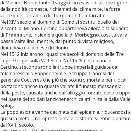
di Masino. Nonostante il soggiorno estivo di alcune figure
della nobiltà comasca, richiamati dal clima mite, la forte
vocazione contadina del borgo non fu intaccata.
Nel XIV secolo al dominio di Como si sostituì quello dei
Visconti di Milano. Cercino apparteneva allora alla squadra
di
Traona
che, insieme a quella di
Morbegno
, costituiva la
bassa Valtellina, mentre, dal punto di vista religioso,
dipendeva dalla pieve di Olonio.
Nel 1512 iniziarono i quasi tre secoli di dominio delle Tre
Leghe Grigie sulla Valtellina. Nel 1629 nella piana di
Cercino, si scontrarono le truppe imperiali guidate dal
feldmaresciallo Pappenheim e le truppe francesi del
generale Coeuvres che più che scontro mortale per i locali,
portarono anche in queste vallate il funesto messaggio
della peste, causata anche dall’alloggio forzato delle truppe
nel paese dei soldati lanzichenecchi calati in Italia dalla Valle
Spluga.
La popolazione venne decimata dall’epidemia, riducendosi a
quasi la metà. Una ripresa lenta e costante si ebbe a partire
dal XVIII secolo.