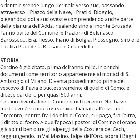
orientale scende lungo il crinale verso sud, passando
attraverso il Piazzo della Nave, i Prati di Bioggio,
piegandosi poi a sud ovest e comprendendo anche parte
della pianura dell’Adda, risalendo sino al monte Brusada.
Fanno parte del Comune le frazioni di Belenasco,
Barossedo, Era, Fiesso, Piano di Bolgia, Piussogno, Siro e le
località Prati della Brusada e Cespedello.
STORIA
Cercino è già citata, prima dell’anno mille, in antichi
documenti come territorio appartenente ai monaci di S.
Ambrogio di Milano. Diventa possedimento prima del
vescovo di Pavia e successivamente di quello di Como, e
dipese dal clero per quasi 500 anni.
Cercino diventa libero Comune nel trecento. Nel basso
medioevo Zerzuno, così veniva chiamata all’inizio del
Trecento, rientra fra i domini di Como, cui paga, fra l’altro,
il diritto di fodro. A quell’epoca i pastori di Cercino si erano
già spinti ben oltre gli alpeggi della Costiera dei Cech,
raggiungendo, in Val Masino, l’alpe dell’Oro, sopra i Bagni