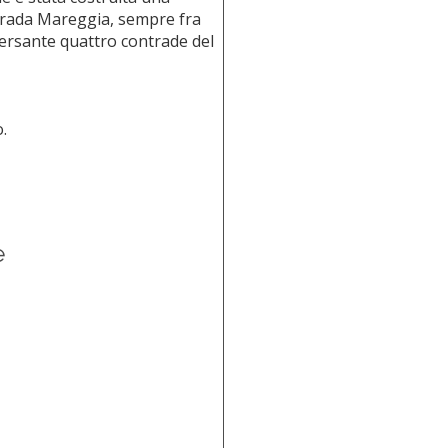
ntrada Mareggia, sempre fra
o versante quattro contrade del
.
e