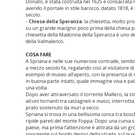
Donato, è stata costruita nel 1625 e consacrata n
avendo il portale in stile barocco, datato 1818, è 
secolo.
-
Chiesa della Speranza
: la chiesetta, molto p
su un grande macigno poco prima della chiesa par
chiesetta della Madonna della Speranza è uno de
della Valmalenco.
COSA FARE
A Spriana e nelle sue numerose contrade, sembra
a mezzo secolo fa, regalando così al visitatore d
esempio di museo all’aperto, con la presenza di mo
in buona parte intatti, quale immagine viva e palp
una volta.
Dopo aver attraversato il torrente Mallero, la st
alcuni tornanti tra castagneti e massi, interrott
prato sostenuto da muri a secco.
Spriana si trova in una bellissima conca tra bosc
ripide pareti del monte Foppa. Dopo una curva si 
paese, ma prima l’attenzione è attirata da un g
sporgente sul bordo destro della strada, sul qual