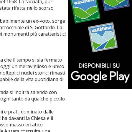
el 1668. La facciata, pur
stata rifatta nello scorso
robabilmente un ex-voto, sorge
rocchiale di S. Gottardo. La
i monumenti più caratteristici
 che il tempo si sia fermato
i oggi un meraviglioso e unico
lteplici nuclei storici rimasti
abile della vita quotidiana di
rada si inoltra salendo con
a ogni tanto da qualche piccolo
hi e prati, dominato dalle
ha davanti la Chiesa e il
rosso masso erratico
e è stata costruita una