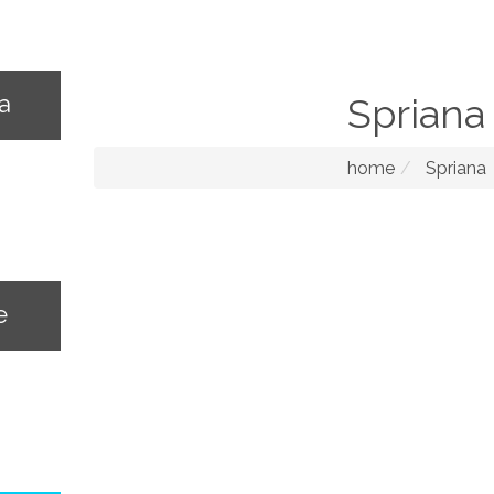
na
Spriana
home
Spriana
e