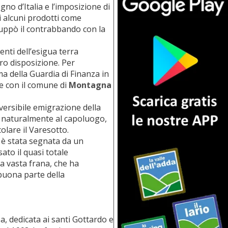
no d’Italia e l’imposizione di
 alcuni prodotti come
luppò il contrabbando con la
nti dell’esigua terra
oro disposizione. Per
a della Guardia di Finanza in
ne con il comune di
Montagna
versibile emigrazione della
re naturalmente al capoluogo,
olare il Varesotto.
5, è stata segnata da un
ato il quasi totale
a vasta frana, che ha
buona parte della
sa, dedicata ai santi Gottardo e