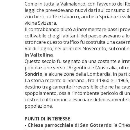
Come in tutta la Valmalenco, con l’avvento del Reg
leggi che prevedevano nuovi dazi sul consumo di
zucchero, caffè e tabacco, anche a Spriana si svi
vicina Svizzera.
Il contrabbando aiutò a incrementare bassi prove
coltivabile che gli abitanti del paese avevano a l
stroncare questo traffico fu costruita una caserm
Val di Togno, nei primi del Novecento, sul confi
in Valtellina
.
Questo secolo fu segnato da una costante e irre
popolazione verso l’Argentina e l’Australia, olt
Sondrio
, e alcune zone della Lombardia, in partic
La storia recente di Spriana , fra il 1960 e il 196
destino tragicamente irreversibile che ne ha caus
spopolamento, ossia l’incombente pericolo di un
costretto il Comune a evacuare definitivamente 
popolazione.
PUNTI DI INTERESSE
-
Chiesa parrocchiale di San Gottardo
: la Chie