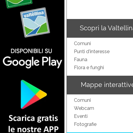
Scopri la Valtelli
Comuni
Punti d'interesse
Fauna
Flora e funghi
Mappe interattiv
Comuni
Webcam
Eventi
Fotografie