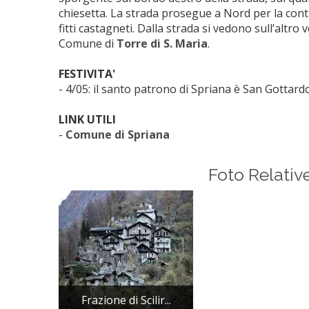
chiesetta. La strada prosegue a Nord per la co
fitti castagneti. Dalla strada si vedono sull’altr
Comune di
Torre di S. Maria
.
FESTIVITA'
- 4/05: il santo patrono di Spriana è San Gottardo
LINK UTILI
-
Comune di Spriana
Foto Relativ
Frazione di Scilir...