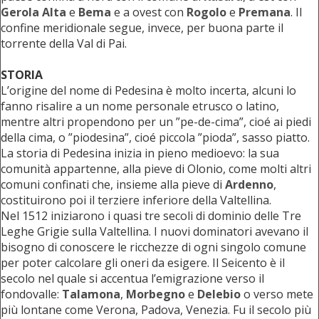
Gerola Alta
e
Bema
e a ovest con
Rogolo
e
Premana
. Il
confine meridionale segue, invece, per buona parte il
torrente della Val di Pai.
STORIA
L’origine del nome di Pedesina è molto incerta, alcuni lo
fanno risalire a un nome personale etrusco o latino,
mentre altri propendono per un ”pe-de-cima”, cioé ai piedi
della cima, o ”piodesina”, cioé piccola ”pioda”, sasso piatto.
La storia di Pedesina inizia in pieno medioevo: la sua
comunità appartenne, alla pieve di Olonio, come molti altri
comuni confinati che, insieme alla pieve di
Ardenno
,
costituirono poi il terziere inferiore della Valtellina.
Nel 1512 iniziarono i quasi tre secoli di dominio delle Tre
Leghe Grigie sulla Valtellina. I nuovi dominatori avevano il
bisogno di conoscere le ricchezze di ogni singolo comune
per poter calcolare gli oneri da esigere. Il Seicento è il
secolo nel quale si accentua l’emigrazione verso il
fondovalle:
Talamona
,
Morbegno
e
Delebio
o verso mete
più lontane come Verona, Padova, Venezia. Fu il secolo più