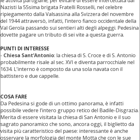
le attività partigiane; per evitare di essere intercettata dai
Nazisti la 55sima brigata Fratelli Rosselli, nel celebre
ripiegamento dalla Valsassina alla Svizzera del novembre
del 1944 attraversò, infatti, l’intero fianco occidentale della
Val Gerola passando sui sentieri alti degli alpeggi. Pedesina
dovette pagare un tributo di sei vite a questa guerra.
PUNTI DI INTERESSE
-
Chiesa Sant’Antonio
: la chiesa di S. Croce e di S. Antonio
probabilmente risale al sec. XVI e diventa parrocchiale nel
1634. L’interno è composto da una sola navata con il
battistero e due cappelle.
COSA FARE
Da Pedesina si gode di un ottimo panorama, è infatti
possibile vedere l’intero gruppo retico del Badile-Disgrazia.
Merita di essere visitata la chiesa di San Antonio e il suo
sagrato panoramico che sono, ancora oggi, il biglietto da
visita più caratteristico del paese: interessante è anche
osservare la morfologia del monte Motta che con le sue