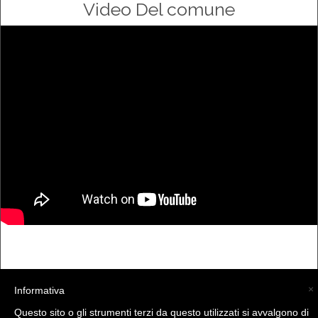
Video Del comune
×
Informativa
(C) La Valtellina - info@la-valtellina.com -
Questo sito o gli strumenti terzi da questo utilizzati si avvalgono di