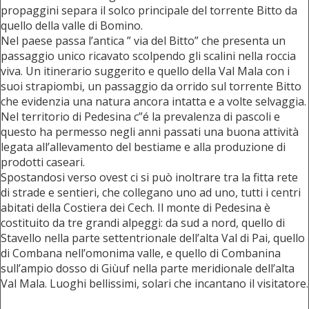
propaggini separa il solco principale del torrente Bitto da
quello della valle di Bomino.
Nel paese passa l’antica ” via del Bitto” che presenta un
passaggio unico ricavato scolpendo gli scalini nella roccia
viva. Un itinerario suggerito e quello della Val Mala con i
suoi strapiombi, un passaggio da orrido sul torrente Bitto
che evidenzia una natura ancora intatta e a volte selvaggia.
Nel territorio di Pedesina c”é la prevalenza di pascoli e
questo ha permesso negli anni passati una buona attività
legata all’allevamento del bestiame e alla produzione di
prodotti caseari.
Spostandosi verso ovest ci si può inoltrare tra la fitta rete
di strade e sentieri, che collegano uno ad uno, tutti i centri
abitati della Costiera dei Cech. Il monte di Pedesina è
costituito da tre grandi alpeggi: da sud a nord, quello di
Stavello nella parte settentrionale dell’alta Val di Pai, quello
di Combana nell’omonima valle, e quello di Combanina
sull’ampio dosso di Giùuf nella parte meridionale dell’alta
Val Mala. Luoghi bellissimi, solari che incantano il visitatore.