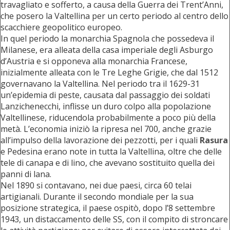
travagliato e sofferto, a causa della Guerra dei Trent’Anni,
che posero la Valtellina per un certo periodo al centro dello
scacchiere geopolitico europeo.
In quel periodo la monarchia Spagnola che possedeva il
Milanese, era alleata della casa imperiale degli Asburgo
d’Austria e si opponeva alla monarchia Francese,
inizialmente alleata con le Tre Leghe Grigie, che dal 1512
governavano la Valtellina. Nel periodo tra il 1629-31
un’epidemia di peste, causata dal passaggio dei soldati
Lanzichenecchi, inflisse un duro colpo alla popolazione
Valtellinese, riducendola probabilmente a poco più della
metà. L’economia iniziò la ripresa nel 700, anche grazie
all’impulso della lavorazione dei pezzotti, per i quali
Rasura
e Pedesina erano note in tutta la Valtellina, oltre che delle
tele di canapa e di lino, che avevano sostituito quella dei
panni di lana.
Nel 1890 si contavano, nei due paesi, circa 60 telai
artigianali. Durante il secondo mondiale per la sua
posizione strategica, il paese ospitò, dopo l’8 settembre
1943, un distaccamento delle SS, con il compito di stroncare