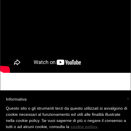
×
Informativa
Questo sito o gli strumenti terzi da questo utilizzati si avvalgono di
(C) La Valtellina - info@la-valtellina.com -
cookie necessari al funzionamento ed utili alle finalità illustrate
nella cookie policy. Se vuoi saperne di più o negare il consenso a
tutti o ad alcuni cookie, consulta la
cookie policy
.