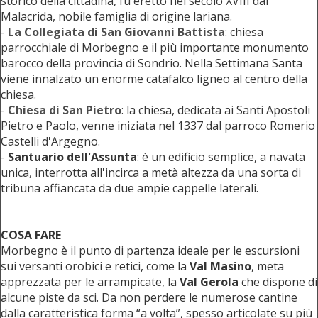
storico della cittadina, fu eretto nel secolo XVIII dai
Malacrida, nobile famiglia di origine lariana.
-
La Collegiata di San Giovanni Battista
: chiesa
parrocchiale di Morbegno e il più importante monumento
barocco della provincia di Sondrio. Nella Settimana Santa
viene innalzato un enorme catafalco ligneo al centro della
chiesa.
-
Chiesa di San Pietro
: la chiesa, dedicata ai Santi Apostoli
Pietro e Paolo, venne iniziata nel 1337 dal parroco Romerio
Castelli d'Argegno.
-
Santuario dell'Assunta
: è un edificio semplice, a navata
unica, interrotta all'incirca a metà altezza da una sorta di
tribuna affiancata da due ampie cappelle laterali.
COSA FARE
Morbegno è il punto di partenza ideale per le escursioni
sui versanti orobici e retici, come la
Val Masino
, meta
apprezzata per le arrampicate, la
Val Gerola
che dispone di
alcune piste da sci. Da non perdere le numerose cantine
dalla caratteristica forma “a volta”, spesso articolate su più