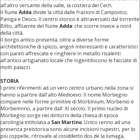
all'altro versante della valle, la costiera dei Cech.
Il fiume
Adda
divide la città dalle frazioni di Campovico,
Paniga e Desco. Il centro storico è attraversato dal torrente
Bitto, affluente del fiume
Adda
: che scorre invece a nord
della città.
Il borgo antico presenta, oltre a diverse forme
architettoniche di spicco, angoli interessanti e caratteristici
con pareti affrescate e ringhiere in metallo risalenti
all'antico artigianato locale che ingentiliscono le facciate di
molti palazzi.
STORIA
I primi riferimenti ad un vero centro urbano nella zona si
hanno a partire dall'alto Medioevo. Il nome Morbegno
compare nelle forme primitive di Morbinium, Morbenio e
Morbemnno, a partire dall' XI secolo. Il primo nucleo di
Morbegno sorge nei dintorni della chiesa di epoca
carolingia intitolata a
San Martino
. Unico cenno ad una
presenza preistorica sono alcune incisioni rupestri, per lo
più coppelle, ritrovate al cosiddetto dos de la lümaga,