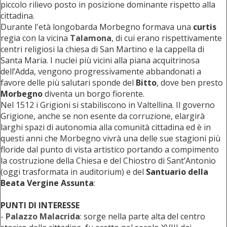
piccolo rilievo posto in posizione dominante rispetto alla
cittadina.
Durante l'età longobarda Morbegno formava una
curtis
regia con la vicina
Talamona
, di cui erano rispettivamente
centri religiosi la chiesa di San Martino e la cappella di
Santa Maria. I nuclei più vicini alla piana acquitrinosa
dell’Adda, vengono progressivamente abbandonati a
favore delle più salutari sponde del
Bitto
, dove ben presto
Morbegno
diventa un borgo fiorente.
Nel 1512 i Grigioni si stabiliscono in Valtellina. Il governo
Grigione, anche se non esente da corruzione, elargirà
larghi spazi di autonomia alla comunità cittadina ed è in
questi anni che Morbegno vivrà una delle sue stagioni più
floride dal punto di vista artistico portando a compimento
la costruzione della Chiesa e del Chiostro di Sant’Antonio
(oggi trasformata in auditorium) e del
Santuario della
Beata Vergine Assunta
:
PUNTI DI INTERESSE
-
Palazzo Malacrida
: sorge nella parte alta del centro