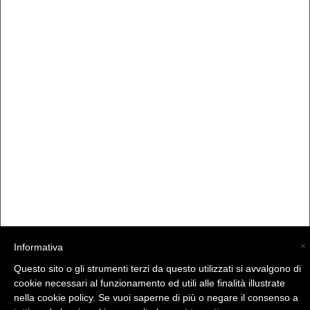
×
Informativa
Questo sito o gli strumenti terzi da questo utilizzati si avvalgono di
(C) La Valtellina - info@la-valtellina.com -
cookie necessari al funzionamento ed utili alle finalità illustrate
nella cookie policy. Se vuoi saperne di più o negare il consenso a