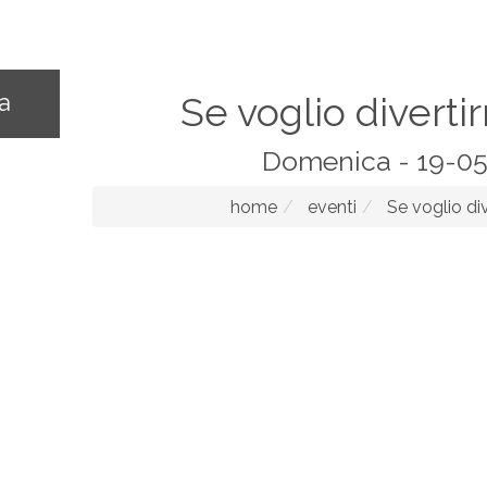
na
Se voglio diverti
Domenica - 19-0
home
eventi
Se voglio div