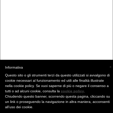
×
Informativa
Questo sito o gli strumenti terzi da questo utilizzati si avvalgono di
(C) La Valtellina - info@la-valtellina.com -
cookie necessari al funzionamento ed utili alle finalità illustrate
nella cookie policy. Se vuoi saperne di più o negare il consenso a
tutti o ad alcuni cookie, consulta la
cookie policy
.
Chiudendo questo banner, scorrendo questa pagina, cliccando su
un link o proseguendo la navigazione in altra maniera, acconsenti
all’uso dei cookie.