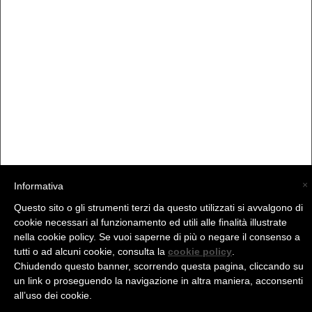
×
Informativa
Questo sito o gli strumenti terzi da questo utilizzati si avvalgono di
(C) La Valtellina - info@la-valtellina.com -
cookie necessari al funzionamento ed utili alle finalità illustrate
nella cookie policy. Se vuoi saperne di più o negare il consenso a
tutti o ad alcuni cookie, consulta la
cookie policy
.
Chiudendo questo banner, scorrendo questa pagina, cliccando su
un link o proseguendo la navigazione in altra maniera, acconsenti
all’uso dei cookie.