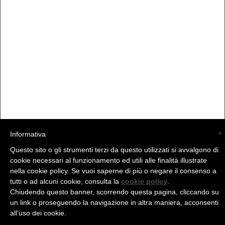
×
Informativa
Questo sito o gli strumenti terzi da questo utilizzati si avvalgono di
(C) La Valtellina - info@la-valtellina.com -
cookie necessari al funzionamento ed utili alle finalità illustrate
nella cookie policy. Se vuoi saperne di più o negare il consenso a
tutti o ad alcuni cookie, consulta la
cookie policy
.
Chiudendo questo banner, scorrendo questa pagina, cliccando su
un link o proseguendo la navigazione in altra maniera, acconsenti
all’uso dei cookie.