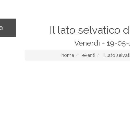
na
Il lato selvatico 
Venerdì - 19-05
home
eventi
Il lato selvat