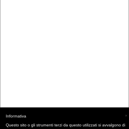
×
Informativa
Questo sito o gli strumenti terzi da questo utilizzati si avvalgono di
(C) La Valtellina - info@la-valtellina.com -