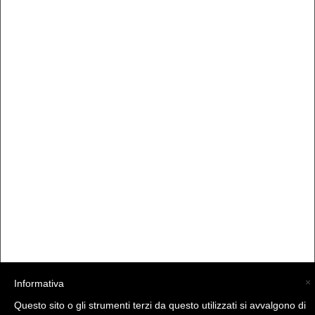
×
Informativa
Questo sito o gli strumenti terzi da questo utilizzati si avvalgono di
(C) La Valtellina - info@la-valtellina.com -