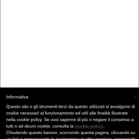
×
Informativa
Questo sito o gli strumenti terzi da questo utilizzati si avvalgono di
(C) La Valtellina - info@la-valtellina.com -
cookie necessari al funzionamento ed utili alle finalità illustrate
nella cookie policy. Se vuoi saperne di più o negare il consenso a
tutti o ad alcuni cookie, consulta la
cookie policy
.
Chiudendo questo banner, scorrendo questa pagina, cliccando su