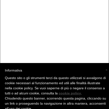
×
Informativa
Questo sito o gli strumenti terzi da questo utilizzati si avvalgono di
(C) La Valtellina - info@la-valtellina.com -
cookie necessari al funzionamento ed utili alle finalità illustrate
nella cookie policy. Se vuoi saperne di più o negare il consenso a
tutti o ad alcuni cookie, consulta la
cookie policy
.
Chiudendo questo banner, scorrendo questa pagina, cliccando su
un link o proseguendo la navigazione in altra maniera, acconsenti
all’uso dei cookie.