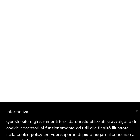
×
Informativa
Questo sito o gli strumenti terzi da questo utilizzati si avvalgono di
(C) La Valtellina - info@la-valtellina.com -
cookie necessari al funzionamento ed utili alle finalità illustrate
nella cookie policy. Se vuoi saperne di più o negare il consenso a