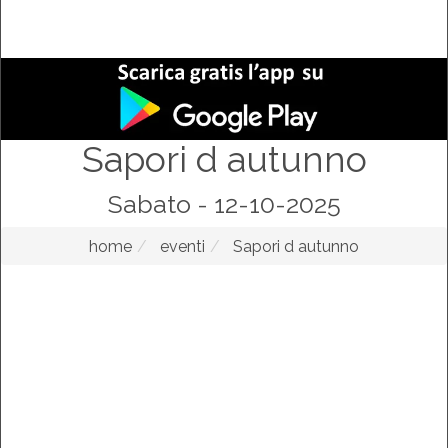
Sapori d autunno
Sabato - 12-10-2025
home
eventi
Sapori d autunno