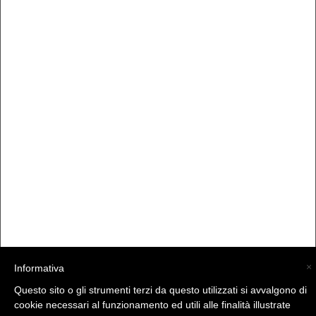
×
Informativa
Questo sito o gli strumenti terzi da questo utilizzati si avvalgono di
(C) La Valtellina - info@la-valtellina.com -
cookie necessari al funzionamento ed utili alle finalità illustrate