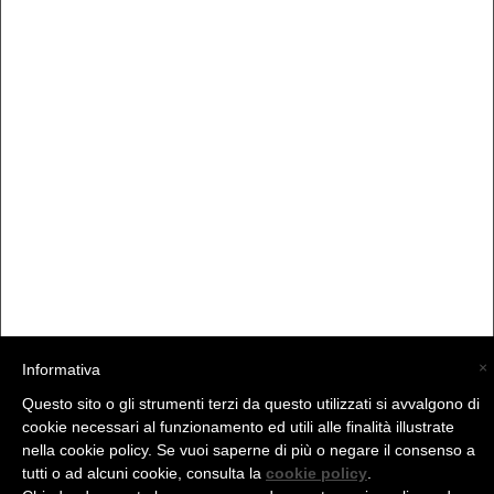
×
Informativa
Questo sito o gli strumenti terzi da questo utilizzati si avvalgono di
(C) La Valtellina - info@la-valtellina.com -
cookie necessari al funzionamento ed utili alle finalità illustrate
nella cookie policy. Se vuoi saperne di più o negare il consenso a
tutti o ad alcuni cookie, consulta la
cookie policy
.