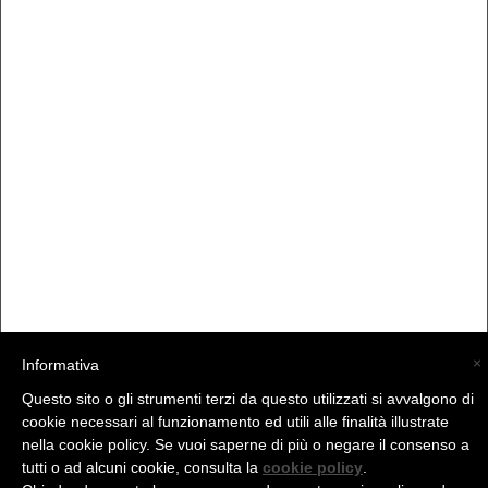
×
Informativa
Questo sito o gli strumenti terzi da questo utilizzati si avvalgono di
(C) La Valtellina - info@la-valtellina.com -
cookie necessari al funzionamento ed utili alle finalità illustrate
nella cookie policy. Se vuoi saperne di più o negare il consenso a
tutti o ad alcuni cookie, consulta la
cookie policy
.