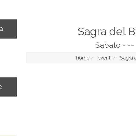
na
Sagra del B
Sabato - --
home
eventi
Sagra d
e