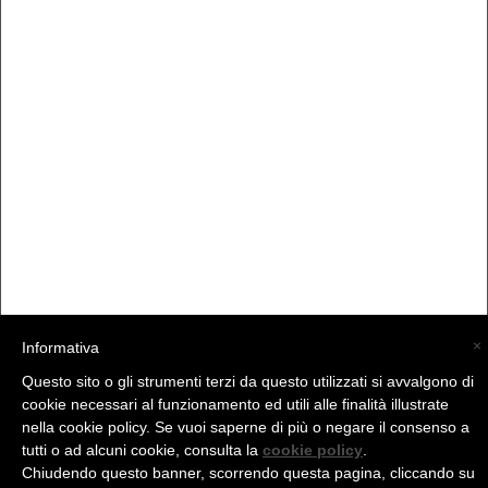
×
Informativa
Questo sito o gli strumenti terzi da questo utilizzati si avvalgono di
(C) La Valtellina - info@la-valtellina.com -
cookie necessari al funzionamento ed utili alle finalità illustrate
nella cookie policy. Se vuoi saperne di più o negare il consenso a
tutti o ad alcuni cookie, consulta la
cookie policy
.
Chiudendo questo banner, scorrendo questa pagina, cliccando su