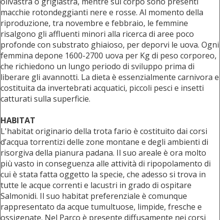
olivastra o grigiastra, mentre sul corpo sono presenti
macchie rotondeggianti nere e rosse. Al momento della
riproduzione, tra novembre e febbraio, le femmine
risalgono gli affluenti minori alla ricerca di aree poco
profonde con substrato ghiaioso, per deporvi le uova. Ogni
femmina depone 1600-2700 uova per Kg di peso corporeo,
che richiedono un lungo periodo di sviluppo prima di
liberare gli avannotti. La dieta è essenzialmente carnivora e
costituita da invertebrati acquatici, piccoli pesci e insetti
catturati sulla superficie.
HABITAT
L'habitat originario della trota fario è costituito dai corsi
d’acqua torrentizi delle zone montane e degli ambienti di
risorgiva della pianura padana. Il suo areale è ora molto
più vasto in conseguenza alle attività di ripopolamento di
cui è stata fatta oggetto la specie, che adesso si trova in
tutte le acque correnti e lacustri in grado di ospitare
Salmonidi. Il suo habitat preferenziale è comunque
rappresentato da acque tumultuose, limpide, fresche e
ossigenate. Nel Parco è presente diffusamente nei corsi