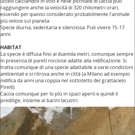
uccelli cacciandoli in volo e nelle picchiate di caccia può
raggiungere anche la velocità di 320 chilometri orari,
essendo per questo considerato probabilmente l'animale
più veloce sul pianeta.
Specie diurna, sedentaria e silenziosa. Può vivere 15-17
anni.
HABITAT
La specie è diffusa fino ai duemila metri, comunque sempre
in presenza di pareti rocciose adatte alla nidificazione. Si
tratta comunque di una specie adattabile a varie condizioni
ambientali e si ritrova anche in città (a Milano ad esempio
nidifica da anni una coppia nel sottotetto del grattacielo
Pirelli).
Caccia comunque per lo più in spazi aperti e quindi li
predilige, insieme ai bacini lacustri.