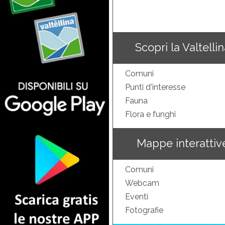
Scopri la Valtelli
Comuni
Punti d'interesse
Fauna
Flora e funghi
Mappe interattiv
Comuni
Webcam
Eventi
Fotografie