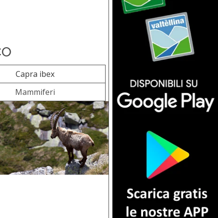
co
Capra ibex
Mammiferi