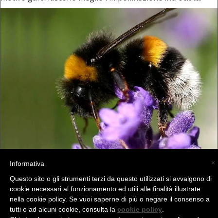
×
Informativa
Questo sito o gli strumenti terzi da questo utilizzati si avvalgono di
cookie necessari al funzionamento ed utili alle finalità illustrate
nella cookie policy. Se vuoi saperne di più o negare il consenso a
tutti o ad alcuni cookie, consulta la
cookie policy
.
(C) La Valtellina - info@la-valtellina.com -