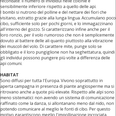
fecondate: il numero di invididui nelle colonie è
sensibilmente inferiore rispetto a quello delle api.
I bombi si nutrono del polline e del nettare dei fiori che
visitano, estratto grazie alla lunga lingua. Accumulano poco
cibo, sufficiente solo per pochi giorni, e lo immagazzinano
all'interno del gozzo. Si caratterizzano infine anche per il
loro ronzio, per il volo rumoroso che non è semplicemente
dovuto al battere delle ali quanto piuttosto alla vibrazione
dei muscoli del volo. Di carattere mite, punge solo se
obbligato e il loro pungiglione non ha seghettatura, quindi
gli individui possono pungere più volte a differenza delle
api comuni.
HABITAT
Sono diffusi per tutta l'Europa. Vivono soprattutto in
aperta campagna in presenza di piante angiosperme ma si
ritrovano anche a quote più elevate. Rispetto alle alpi sono
meno sistematici: non avendo un sistema di comunicazione
raffinato come la danza, si allontanano meno dal nido, non
potendo comunicare al meglio le fonti di cibo. Per questo
motivo garantiscono meglio l'impollinazione incrociata.