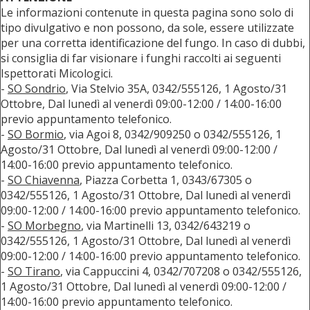
Le informazioni contenute in questa pagina sono solo di
tipo divulgativo e non possono, da sole, essere utilizzate
per una corretta identificazione del fungo. In caso di dubbi,
si consiglia di far visionare i funghi raccolti ai seguenti
Ispettorati Micologici.
-
SO Sondrio
, Via Stelvio 35A, 0342/555126, 1 Agosto/31
Ottobre, Dal lunedì al venerdì 09:00-12:00 / 14:00-16:00
previo appuntamento telefonico.
-
SO Bormio
, via Agoi 8, 0342/909250 o 0342/555126, 1
Agosto/31 Ottobre, Dal lunedì al venerdì 09:00-12:00 /
14:00-16:00 previo appuntamento telefonico.
-
SO Chiavenna
, Piazza Corbetta 1, 0343/67305 o
0342/555126, 1 Agosto/31 Ottobre, Dal lunedì al venerdì
09:00-12:00 / 14:00-16:00 previo appuntamento telefonico.
-
SO Morbegno
, via Martinelli 13, 0342/643219 o
0342/555126, 1 Agosto/31 Ottobre, Dal lunedì al venerdì
09:00-12:00 / 14:00-16:00 previo appuntamento telefonico.
-
SO Tirano
, via Cappuccini 4, 0342/707208 o 0342/555126,
1 Agosto/31 Ottobre, Dal lunedì al venerdì 09:00-12:00 /
14:00-16:00 previo appuntamento telefonico.