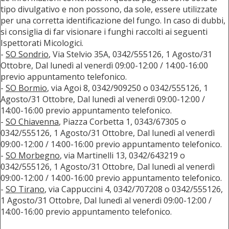
tipo divulgativo e non possono, da sole, essere utilizzate
per una corretta identificazione del fungo. In caso di dubbi,
si consiglia di far visionare i funghi raccolti ai seguenti
Ispettorati Micologici.
-
SO Sondrio
, Via Stelvio 35A, 0342/555126, 1 Agosto/31
Ottobre, Dal lunedì al venerdì 09:00-12:00 / 14:00-16:00
previo appuntamento telefonico.
-
SO Bormio
, via Agoi 8, 0342/909250 o 0342/555126, 1
Agosto/31 Ottobre, Dal lunedì al venerdì 09:00-12:00 /
14:00-16:00 previo appuntamento telefonico.
-
SO Chiavenna
, Piazza Corbetta 1, 0343/67305 o
0342/555126, 1 Agosto/31 Ottobre, Dal lunedì al venerdì
09:00-12:00 / 14:00-16:00 previo appuntamento telefonico.
-
SO Morbegno
, via Martinelli 13, 0342/643219 o
0342/555126, 1 Agosto/31 Ottobre, Dal lunedì al venerdì
09:00-12:00 / 14:00-16:00 previo appuntamento telefonico.
-
SO Tirano
, via Cappuccini 4, 0342/707208 o 0342/555126,
1 Agosto/31 Ottobre, Dal lunedì al venerdì 09:00-12:00 /
14:00-16:00 previo appuntamento telefonico.