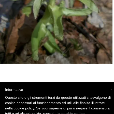
×
Informativa
Questo sito o gli strumenti terzi da questo utilizzati si avvalgono di
cookie necessari al funzionamento ed utili alle finalità illustrate
nella cookie policy. Se vuoi saperne di più o negare il consenso a
(C) La Valtellina - info@la-valtellina.com -
tutti o ad alcuni cookie, consulta la
cookie policy
.