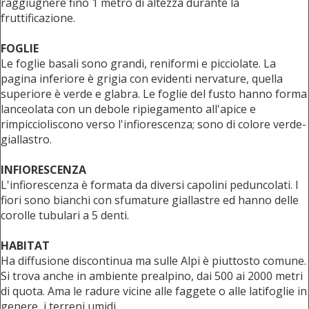
raggiugnere fino 1 metro di altezza durante la
fruttificazione.
FOGLIE
Le foglie basali sono grandi, reniformi e picciolate. La
pagina inferiore è grigia con evidenti nervature, quella
superiore è verde e glabra. Le foglie del fusto hanno forma
lanceolata con un debole ripiegamento all'apice e
rimpiccioliscono verso l'infiorescenza; sono di colore verde-
giallastro.
INFIORESCENZA
L'infiorescenza è formata da diversi capolini peduncolati. I
fiori sono bianchi con sfumature giallastre ed hanno delle
corolle tubulari a 5 denti.
HABITAT
Ha diffusione discontinua ma sulle Alpi è piuttosto comune.
Si trova anche in ambiente prealpino, dai 500 ai 2000 metri
di quota. Ama le radure vicine alle faggete o alle latifoglie in
genere, i terreni umidi.