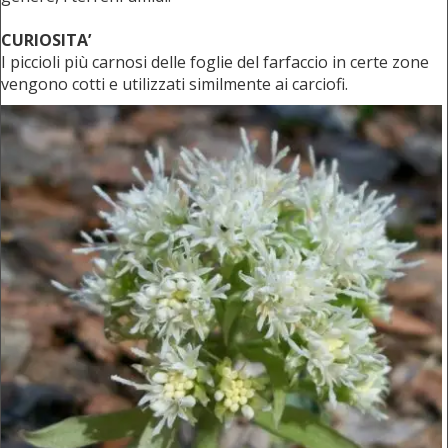
CURIOSITA’
I piccioli più carnosi delle foglie del farfaccio in certe zone
vengono cotti e utilizzati similmente ai carciofi.