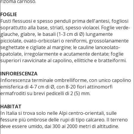
rizoma carnoso.
FOGLIE
Fusti flessuosi e spesso penduli prima dell'antesi, fogliosi
soprattutto alla base, striati, spesso violacei. Foglie verde-
glauche, glabre, le basali (1-3 cm di Ø) lungamente
picciolate, ovato-orbicolari o reniformi, grossolanamente
seghettate e cigliate al margine; le cauline lanceolato-
spatolate, irregolarmente e acutamente dentate; foglie
superiori ravvicinate al capolino, ellittiche e bratteiformi.
INFIORESCENZA
Infiorescenza terminale ombrelliforme, con unico capolino
emisferica di 4-7 cm di Ø, con 8-20 fiori attinomorfi
ermafroditi su brevi pedicelli di 2 (5) mm.
HABITAT
In Italia si trova solo nelle Alpi centro-orientali, sulle
fessure più ombrose delle rupi di tipo calcareo. Il terreno
deve essere umido, dai 300 ai 2000 metri di altitudine.