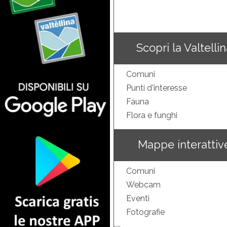
Scopri la Valtelli
Comuni
Punti d'interesse
Fauna
Flora e funghi
Mappe interattiv
Comuni
Webcam
Eventi
Fotografie