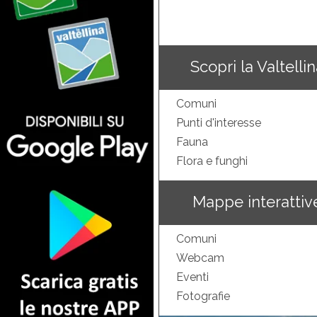
Scopri la Valtelli
Comuni
Punti d'interesse
Fauna
Flora e funghi
Mappe interattiv
Comuni
Webcam
Eventi
Fotografie