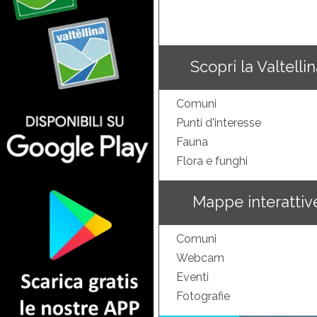
Scopri la Valtelli
Comuni
Punti d'interesse
Fauna
Flora e funghi
Mappe interattiv
Comuni
Webcam
Eventi
Fotografie