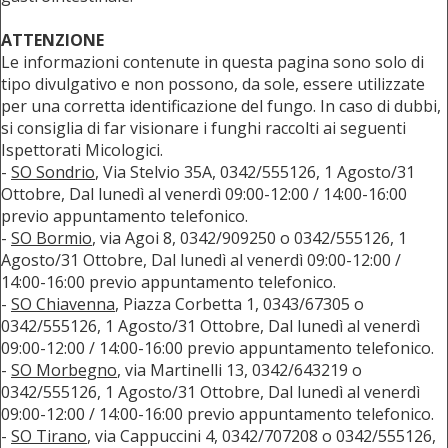
ATTENZIONE
Le informazioni contenute in questa pagina sono solo di
tipo divulgativo e non possono, da sole, essere utilizzate
per una corretta identificazione del fungo. In caso di dubbi,
si consiglia di far visionare i funghi raccolti ai seguenti
Ispettorati Micologici.
-
SO Sondrio
, Via Stelvio 35A, 0342/555126, 1 Agosto/31
Ottobre, Dal lunedì al venerdì 09:00-12:00 / 14:00-16:00
previo appuntamento telefonico.
-
SO Bormio
, via Agoi 8, 0342/909250 o 0342/555126, 1
Agosto/31 Ottobre, Dal lunedì al venerdì 09:00-12:00 /
14:00-16:00 previo appuntamento telefonico.
-
SO Chiavenna
, Piazza Corbetta 1, 0343/67305 o
0342/555126, 1 Agosto/31 Ottobre, Dal lunedì al venerdì
09:00-12:00 / 14:00-16:00 previo appuntamento telefonico.
-
SO Morbegno
, via Martinelli 13, 0342/643219 o
0342/555126, 1 Agosto/31 Ottobre, Dal lunedì al venerdì
09:00-12:00 / 14:00-16:00 previo appuntamento telefonico.
-
SO Tirano
, via Cappuccini 4, 0342/707208 o 0342/555126,