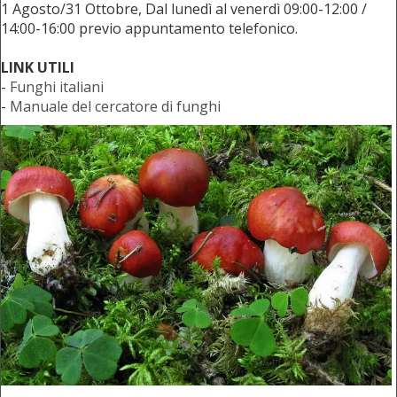
1 Agosto/31 Ottobre, Dal lunedì al venerdì 09:00-12:00 /
14:00-16:00 previo appuntamento telefonico.
LINK UTILI
-
Funghi italiani
-
Manuale del cercatore di funghi