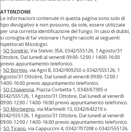
ATTENZIONE
Le informazioni contenute in questa pagina sono solo di
tipo divulgativo e non possono, da sole, essere utilizzate
per una corretta identificazione del fungo. In caso di dubbi,
si consiglia di far visionare i funghi raccolti ai seguenti
Ispettorati Micologici.
-
SO Sondrio
, Via Stelvio 35A, 0342/555126, 1 Agosto/31
Ottobre, Dal lunedì al venerdì 09:00-12:00 / 14:00-16:00
previo appuntamento telefonico.
-
SO Bormio
, via Agoi 8, 0342/909250 o 0342/555126, 1
Agosto/31 Ottobre, Dal lunedì al venerdì 09:00-12:00 /
14:00-16:00 previo appuntamento telefonico.
-
SO Chiavenna
, Piazza Corbetta 1, 0343/67305 o
0342/555126, 1 Agosto/31 Ottobre, Dal lunedì al venerdì
09:00-12:00 / 14:00-16:00 previo appuntamento telefonico.
-
SO Morbegno
, via Martinelli 13, 0342/643219 o
0342/555126, 1 Agosto/31 Ottobre, Dal lunedì al venerdì
09:00-12:00 / 14:00-16:00 previo appuntamento telefonico.
-
SO Tirano
, via Cappuccini 4, 0342/707208 o 0342/555126,