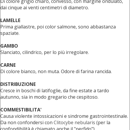
Di colore grigio chiaro, convesso, con margine ondulato,
dai cinque ai venti centimetri di diametro.
LAMELLE
Prima giallastre, poi color salmone, sono abbastanza
spaziate.
GAMBO
Slanciato, cilindrico, per lo più irregolare.
CARNE
Di colore bianco, non muta. Odore di farina rancida.
DISTRIBUZIONE
Cresce in boschi di latifoglie, da fine estate a tardo
autunno, sia in modo gregario che cespitoso.
COMMESTIBILITA'
Causa violente intossicazioni e sindrome gastrointestinale.
Da non confondersi con
Clitocybe nebularis
(per la
confondibilità è chiamato anche il "perfido").