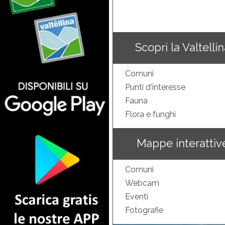
Scopri la Valtelli
Comuni
Punti d'interesse
Fauna
Flora e funghi
Mappe interattiv
Comuni
Webcam
Eventi
Fotografie