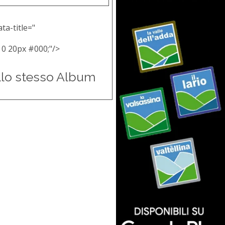
ta-title="
 0 20px #000;"/>
llo stesso Album