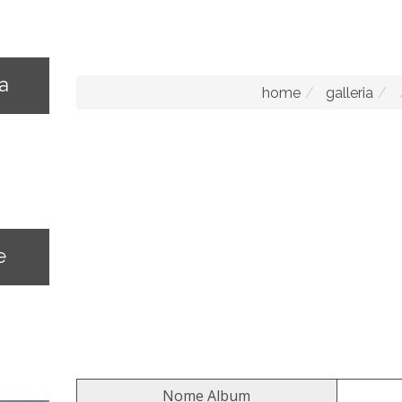
na
home
galleria
e
Nome Album