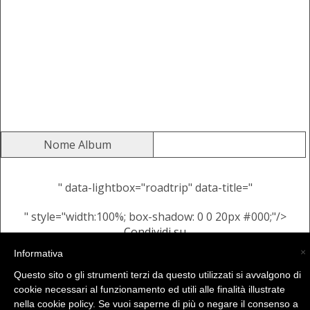
Nome Album
" data-lightbox="roadtrip" data-title="
" style="width:100%; box-shadow: 0 0 20px #000;"/>
Condividi su
Alcune Immagini Casuali dallo
×
Informativa
stesso Album
Questo sito o gli strumenti terzi da questo utilizzati si avvalgono di
cookie necessari al funzionamento ed utili alle finalità illustrate
nella cookie policy. Se vuoi saperne di più o negare il consenso a