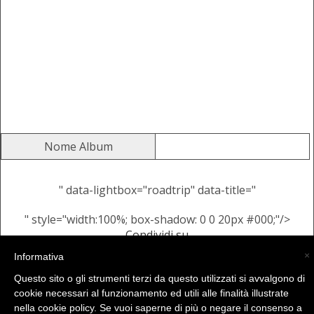
Nome Album
" data-lightbox="roadtrip" data-title="
" style="width:100%; box-shadow: 0 0 20px #000;"/>
Condividi su
Alcune Immagini Casuali dallo
×
Informativa
stesso Album
Questo sito o gli strumenti terzi da questo utilizzati si avvalgono di
cookie necessari al funzionamento ed utili alle finalità illustrate
nella cookie policy. Se vuoi saperne di più o negare il consenso a