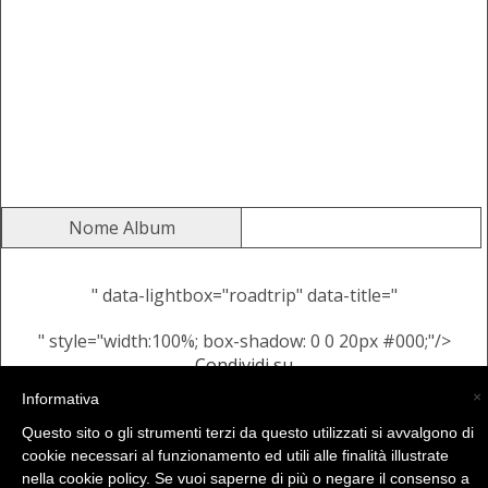
Nome Album
" data-lightbox="roadtrip" data-title="
" style="width:100%; box-shadow: 0 0 20px #000;"/>
Condividi su
Alcune Immagini Casuali dallo
×
Informativa
stesso Album
Questo sito o gli strumenti terzi da questo utilizzati si avvalgono di
cookie necessari al funzionamento ed utili alle finalità illustrate
nella cookie policy. Se vuoi saperne di più o negare il consenso a